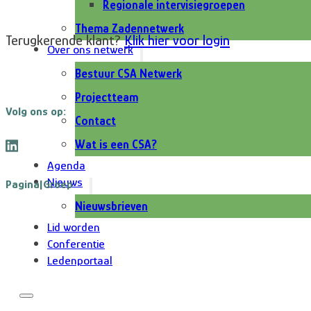
Regionale intervisiegroepen
Thema Zadennetwerk
Terugkerende klant?
Klik hier voor login
Over ons netwerk
Bestuur CSA Netwerk
Projectteam
Volg ons op:
Contact
Wat is een CSA?
Agenda
Nieuws
Pagina|Groep
Nieuwsbrieven
Lid worden
Conferentie
Ledenportaal