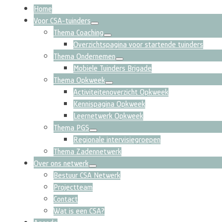
Home
Voor CSA-tuinders
Thema Coaching
Overzichtspagina voor startende tuinders
Thema Ondernemen
Mobiele Tuinders Brigade
Thema Opkweek
Activiteitenoverzicht Opkweek
Kennispagina Opkweek
Leernetwerk Opkweek
Thema PGS
Regionale intervisiegroepen
Thema Zadennetwerk
Over ons netwerk
Bestuur CSA Netwerk
Projectteam
Contact
Wat is een CSA?